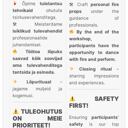
Õpime
tuletantsu
🛠 Craft
personal fire
tehnikaid
ohutute
props
under the
tsirkusevahenditega.
guidance of
🛠 Meisterdame
professionals.
isiklikud tulevahendid
By the end of the
professionaalide
workshop,
juhendamisel.
participants have the
Töötoa lõpuks
opportunity to dance
saavad kõik soovijad
with fire and perform.
oma tulevahenditega
Closing ritual
–
tantsida ja esineda.
sharing impressions
Lõpurituaal
–
and experiences.
jagame muljeid ja
kogemusi.
SAFETY
FIRST!
TULEOHUTUS
Ensuring
participants’
ON MEIE
safety
is our top
PRIORITEET!