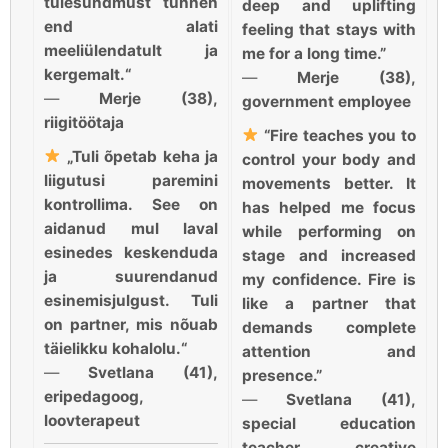
tulesündmust tunnen
deep and uplifting
end alati
feeling that stays with
meeliülendatult ja
me for a long time.”
kergemalt.“
—
Merje (38),
—
Merje (38),
government employee
riigitöötaja
“Fire teaches you to
„Tuli õpetab keha ja
control your body and
liigutusi paremini
movements better. It
kontrollima. See on
has helped me focus
aidanud mul laval
while performing on
esinedes keskenduda
stage and increased
ja suurendanud
my confidence. Fire is
esinemisjulgust. Tuli
like a partner that
on partner, mis nõuab
demands complete
täielikku kohalolu.“
attention and
—
Svetlana (41),
presence.”
eripedagoog,
—
Svetlana (41),
loovterapeut
special education
teacher, creative