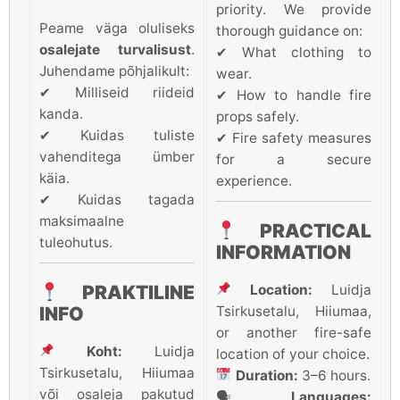
priority. We provide
Peame väga oluliseks
thorough guidance on:
osalejate turvalisust
.
✔ What clothing to
Juhendame põhjalikult:
wear.
✔ Milliseid riideid
✔ How to handle fire
kanda.
props safely.
✔ Kuidas tuliste
✔ Fire safety measures
vahenditega ümber
for a secure
käia.
experience.
✔ Kuidas tagada
maksimaalne
PRACTICAL
tuleohutus.
INFORMATION
Location:
Luidja
PRAKTILINE
Tsirkusetalu, Hiiumaa,
INFO
or another fire-safe
Koht:
Luidja
location of your choice.
Tsirkusetalu, Hiiumaa
Duration:
3–6 hours.
või osaleja pakutud
🗣
Languages: