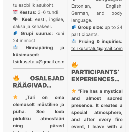
tulesobilik asukoht.
Estonian, English,
Kestus:
3–6 tundi.
German, and body
🗣
Keel:
eesti, inglise,
language.
saksa ja kehakeel.
Group size:
up to 24
Grupi suurus:
kuni
participants.
24 inimest.
Pricing & inquiries:
Hinnapäring ja
tsirkusetalu@gmail.com
küsimused:
tsirkusetalu@gmail.com
PARTICIPANTS’
OSALEJAD
EXPERIENCES…
RÄÄGIVAD…
“Fire has a mystical
„Tuli on oma
and almost sacred
olemuselt müstiline ja
presence. It creates a
püha. See loob
special atmosphere,
piduliku atmosfääri
and after every fire
ning pärast
event, I leave with a