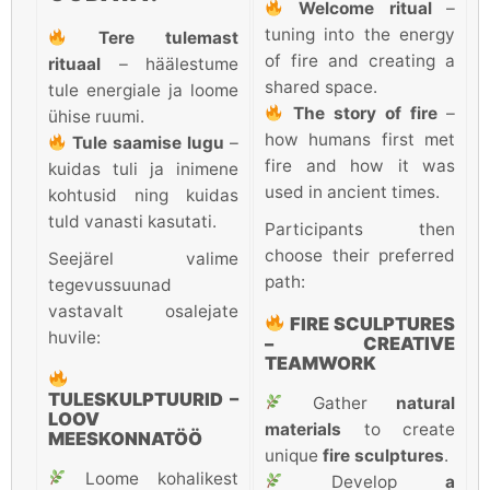
Welcome ritual
–
tuning into the energy
Tere tulemast
of fire and creating a
rituaal
– häälestume
shared space.
tule energiale ja loome
The story of fire
–
ühise ruumi.
how humans first met
Tule saamise lugu
–
fire and how it was
kuidas tuli ja inimene
used in ancient times.
kohtusid ning kuidas
tuld vanasti kasutati.
Participants then
choose their preferred
Seejärel valime
path:
tegevussuunad
vastavalt osalejate
FIRE SCULPTURES
huvile:
– CREATIVE
TEAMWORK
TULESKULPTUURID –
Gather
natural
LOOV
materials
to create
MEESKONNATÖÖ
unique
fire sculptures
.
Loome kohalikest
Develop
a