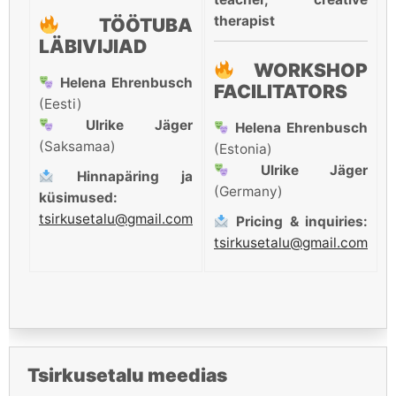
therapist
TÖÖTUBA
LÄBIVIJIAD
WORKSHOP
Helena Ehrenbusch
FACILITATORS
(Eesti)
Ulrike Jäger
Helena Ehrenbusch
(Saksamaa)
(Estonia)
Ulrike Jäger
Hinnapäring ja
(Germany)
küsimused:
tsirkusetalu@gmail.com
Pricing & inquiries:
tsirkusetalu@gmail.com
Tsirkusetalu meedias