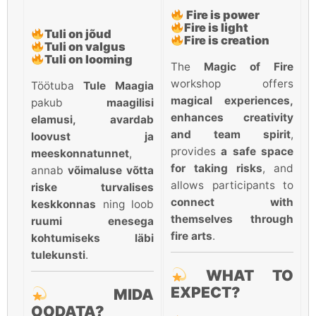
Fire is power
Fire is light
Tuli on jõud
Fire is creation
Tuli on valgus
Tuli on looming
The
Magic of Fire
workshop offers
Töötuba
Tule Maagia
magical experiences,
pakub
maagilisi
enhances creativity
elamusi, avardab
and team spirit
,
loovust ja
provides
a safe space
meeskonnatunnet
,
for taking risks
, and
annab
võimaluse võtta
allows participants to
riske turvalises
connect with
keskkonnas
ning loob
themselves through
ruumi enesega
fire arts
.
kohtumiseks läbi
tulekunsti
.
WHAT TO
EXPECT?
MIDA
OODATA?