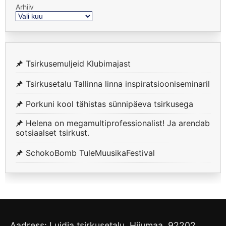
Arhiiv
Tsirkusemuljeid Klubimajast
Tsirkusetalu Tallinna linna inspiratsiooniseminaril
Porkuni kool tähistas sünnipäeva tsirkusega
Helena on megamultiprofessionalist! Ja arendab
sotsiaalset tsirkust.
SchokoBomb TuleMuusikaFestival
Aadress: Luidja tsirkusetalu, Hiiumaa, 92202,