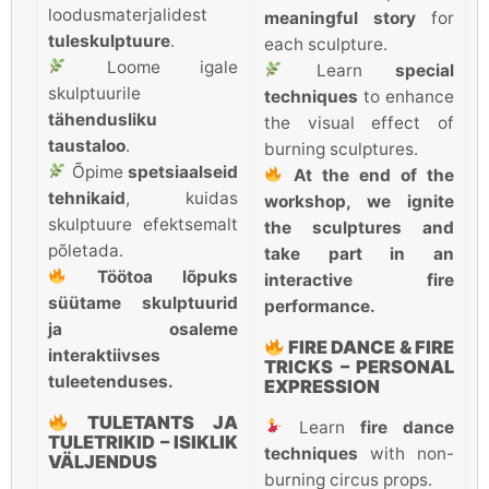
loodusmaterjalidest
meaningful story
for
tuleskulptuure
.
each sculpture.
Loome igale
Learn
special
skulptuurile
techniques
to enhance
tähendusliku
the visual effect of
taustaloo
.
burning sculptures.
Õpime
spetsiaalseid
At the end of the
tehnikaid
, kuidas
workshop, we ignite
skulptuure efektsemalt
the sculptures and
põletada.
take part in an
Töötoa lõpuks
interactive fire
süütame skulptuurid
performance.
ja osaleme
FIRE DANCE & FIRE
interaktiivses
TRICKS – PERSONAL
tuleetenduses.
EXPRESSION
TULETANTS JA
Learn
fire dance
TULETRIKID – ISIKLIK
techniques
with non-
VÄLJENDUS
burning circus props.