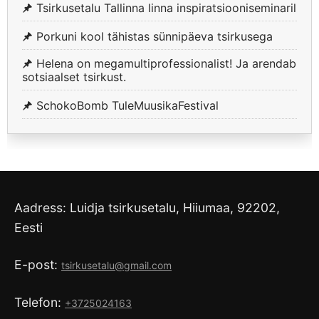
Tsirkusetalu Tallinna linna inspiratsiooniseminaril
Porkuni kool tähistas sünnipäeva tsirkusega
Helena on megamultiprofessionalist! Ja arendab
sotsiaalset tsirkust.
SchokoBomb TuleMuusikaFestival
Aadress: Luidja tsirkusetalu, Hiiumaa, 92202,
Eesti
E-post:
tsirkusetalu@gmail.com
Telefon:
+3725024163