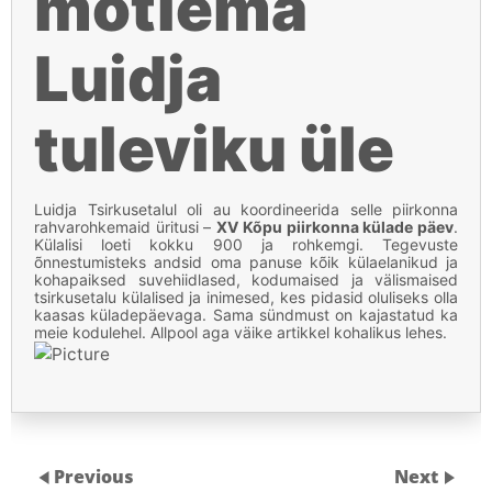
mõtlema
Luidja
tuleviku üle
Luidja Tsirkusetalul oli au koordineerida selle piirkonna
rahvarohkemaid üritusi –
XV Kõpu piirkonna külade päev
.
Külalisi loeti kokku 900 ja rohkemgi. Tegevuste
õnnestumisteks andsid oma panuse kõik külaelanikud ja
kohapaiksed suvehiidlased, kodumaised ja välismaised
tsirkusetalu külalised ja inimesed, kes pidasid oluliseks olla
kaasas küladepäevaga. Sama sündmust on kajastatud ka
meie kodulehel. Allpool aga väike artikkel kohalikus lehes.
Previous
Next