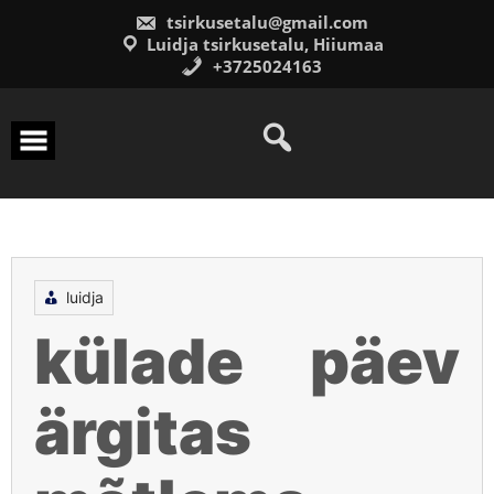
Skip
tsirkusetalu@gmail.com
to
content
Luidja tsirkusetalu, Hiiumaa
+3725024163
luidja
külade päev
ärgitas