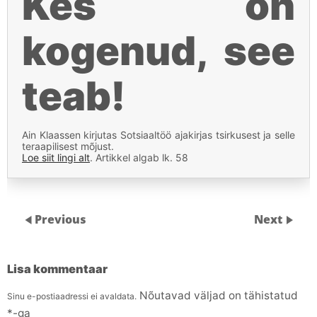
Kes on
kogenud, see
teab!
Ain Klaassen kirjutas Sotsiaaltöö ajakirjas tsirkusest ja selle
teraapilisest mõjust.
Loe siit lingi alt
. Artikkel algab lk. 58
Previous
Next
Lisa kommentaar
Nõutavad väljad on tähistatud
Sinu e-postiaadressi ei avaldata.
*
-ga