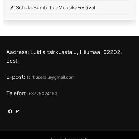
SchokoBomb TuleMuusikaFestival
Aadress: Luidja tsirkusetalu, Hiiumaa, 92202,
Eesti
E-post:
tsirkusetalu@gmail.com
Telefon:
+3725024163
Facebook
Instagram