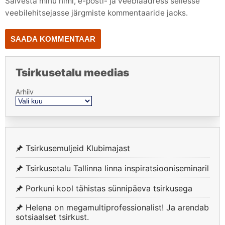
Salvesta minu nimi, e-posti- ja veebiaadress sellesse
veebilehitsejasse järgmiste kommentaaride jaoks.
Tsirkusetalu meedias
Arhiiv
Tsirkusemuljeid Klubimajast
Tsirkusetalu Tallinna linna inspiratsiooniseminaril
Porkuni kool tähistas sünnipäeva tsirkusega
Helena on megamultiprofessionalist! Ja arendab
sotsiaalset tsirkust.