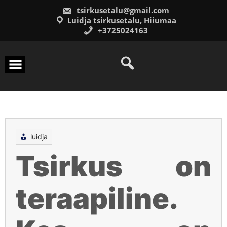
Skip
tsirkusetalu@gmail.com
to
content
Luidja tsirkusetalu, Hiiumaa
+3725024163
luidja
Tsirkus on
teraapiline.