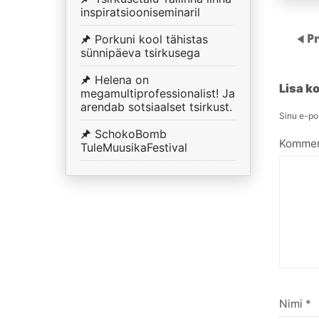
inspiratsiooniseminaril
P
Porkuni kool tähistas
sünnipäeva tsirkusega
Helena on
Lisa 
megamultiprofessionalist! Ja
arendab sotsiaalset tsirkust.
Sinu e-pos
SchokoBomb
Kommen
TuleMuusikaFestival
Nimi
*