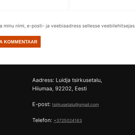
a minu nimi, e-posti- ja veebiaadress sellesse veebilehitseja
Aadress: Luidja tsirkusetalu,
Hiiumaa, 92202, Eesti
E-post:
tsirkusetalu@gmail.com
Telefon:
+3725024163