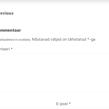
revious
kommentaar
Nõutavad väljad on tähistatud
*
-ga
tiaadressi ei avaldata.
teeri
*
E-post
*