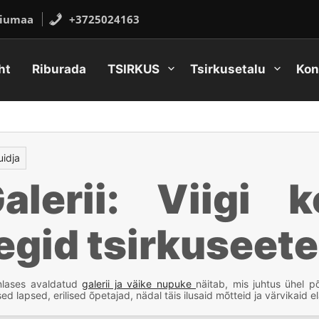
Hiiumaa
+3725024163
ht
Riburada
TSIRKUS
Tsirkusetalu
Kon
uidja
alerii: Viigi 
egid tsirkuseet
lases avaldatud
galerii ja väike nupuke
näitab, mis juhtus ühel p
sed lapsed, erilised õpetajad, nädal täis ilusaid mõtteid ja värvikaid e