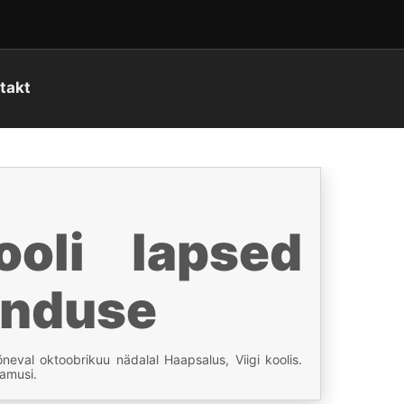
takt
kooli lapsed
enduse
õneval oktoobrikuu nädalal Haapsalus, Viigi koolis.
lamusi.