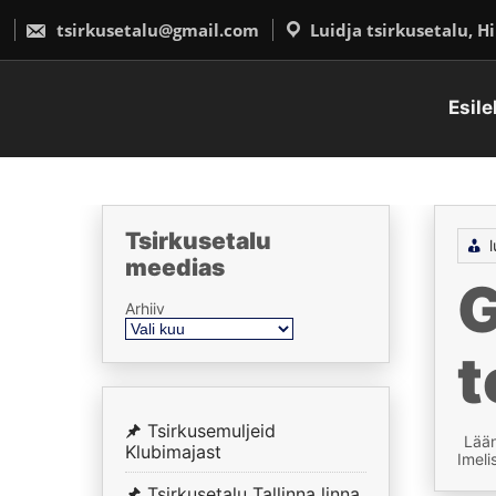
Skip
to
tsirkusetalu@gmail.com
Luidja tsirkusetalu, 
content
Esile
Tsirkusetalu
l
meedias
G
Arhiiv
t
Tsirkusemuljeid
Lään
Klubimajast
Imeli
Tsirkusetalu Tallinna linna