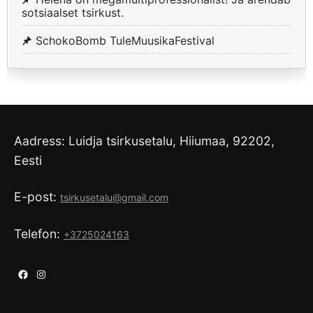
sotsiaalset tsirkust.
SchokoBomb TuleMuusikaFestival
Aadress: Luidja tsirkusetalu, Hiiumaa, 92202,
Eesti
E-post:
tsirkusetalu@gmail.com
Telefon:
+3725024163
Facebook
Instagram