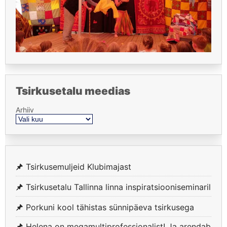
Tsirkusetalu meedias
Arhiiv
Tsirkusemuljeid Klubimajast
Tsirkusetalu Tallinna linna inspiratsiooniseminaril
Porkuni kool tähistas sünnipäeva tsirkusega
Helena on megamultiprofessionalist! Ja arendab