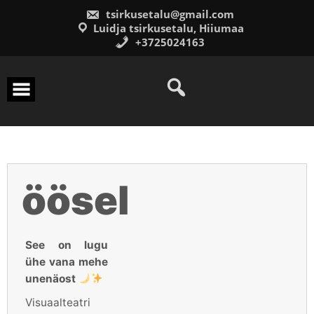
Skip
tsirkusetalu@gmail.com
to
content
Luidja tsirkusetalu, Hiiumaa
+3725024163
öösel
See on lugu
ühe vana mehe
unenäost
Visuaalteatri