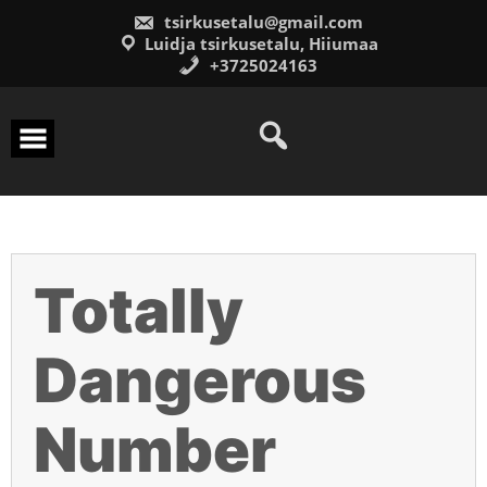
Skip
tsirkusetalu@gmail.com
to
content
Luidja tsirkusetalu, Hiiumaa
+3725024163
Totally
Dangerous
Number