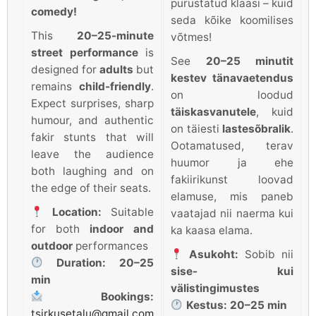
purustatud klaasi – kuid
comedy!
seda kõike koomilises
This
20–25-minute
võtmes!
street performance
is
See
20–25 minutit
designed for
adults
but
kestev tänavaetendus
remains
child-friendly
.
on loodud
Expect surprises, sharp
täiskasvanutele
, kuid
humour, and authentic
on täiesti
lastesõbralik
.
fakir stunts that will
Ootamatused, terav
leave the audience
huumor ja ehe
both laughing and on
fakiirikunst loovad
the edge of their seats.
elamuse, mis paneb
Location:
Suitable
vaatajad nii naerma kui
for both
indoor and
ka kaasa elama.
outdoor
performances
Asukoht:
Sobib nii
Duration:
20–25
sise- kui
min
välistingimustes
Bookings:
Kestus:
20–25 min
tsirkusetalu@gmail.com