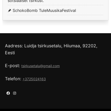
sotsiaalset tsirkust.
SchokoBomb TuleMuusikaFestival
Aadress: Luidja tsirkusetalu, Hiiumaa, 92202,
Eesti
E-post:
tsirkusetalu@gmail.com
Telefon:
+3725024163
Facebook
Instagram