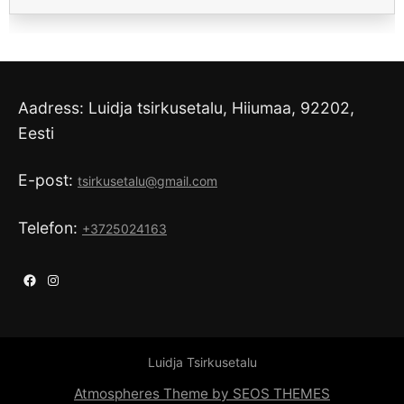
Aadress: Luidja tsirkusetalu, Hiiumaa, 92202,
Eesti
E-post:
tsirkusetalu@gmail.com
Telefon:
+3725024163
Facebook
Instagram
Luidja Tsirkusetalu
Atmospheres Theme by SEOS THEMES