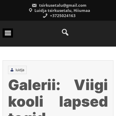
Skip
tsirkusetalu@gmail.com
to
content
Luidja tsirkusetalu, Hiiumaa
+3725024163
luidja
Galerii: Viigi
kooli lapsed