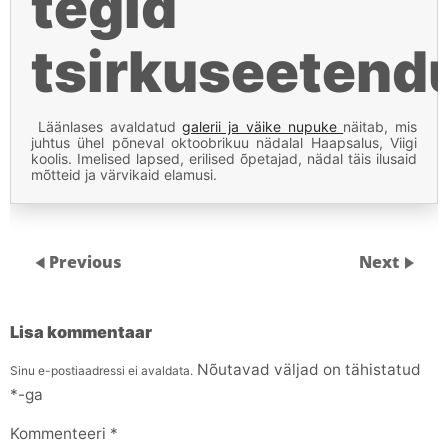
tegid
tsirkuseetend
Läänlases avaldatud
galerii ja väike nupuke
näitab, mis
juhtus ühel põneval oktoobrikuu nädalal Haapsalus, Viigi
koolis. Imelised lapsed, erilised õpetajad, nädal täis ilusaid
mõtteid ja värvikaid elamusi.
Previous
Next
Lisa kommentaar
Nõutavad väljad on tähistatud
Sinu e-postiaadressi ei avaldata.
*
-ga
Kommenteeri
*